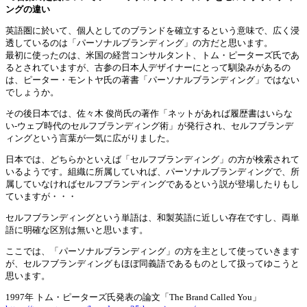
ングの違い
英語圏に於いて、個人としてのブランドを確立するという意味で、広く浸
透しているのは「パーソナルブランディング」の方だと思います。
最初に使ったのは、米国の経営コンサルタント、トム・ピーターズ氏であ
るとされていますが、古参の日本人デザイナーにとって馴染みがあるの
は、ピーター・モントヤ氏の著書「パーソナルブランディング」ではない
でしょうか。
その後日本では、佐々木 俊尚氏の著作「ネットがあれば履歴書はいらな
い-ウェブ時代のセルフブランディング術」が発行され、セルフブランデ
ィングという言葉が一気に広がりました。
日本では、どちらかといえば「セルフブランディング」の方が検索されて
いるようです。組織に所属していれば、パーソナルブランディングで、所
属していなければセルフブランディングであるという説が登場したりもし
ていますが・・・
セルフブランディングという単語は、和製英語に近しい存在ですし、両単
語に明確な区別は無いと思います。
ここでは、「パーソナルブランディング」の方を主として使っていきます
が、セルフブランディングもほぼ同義語であるものとして扱ってゆこうと
思います。
1997年 トム・ピーターズ氏発表の論文「The Brand Called You」