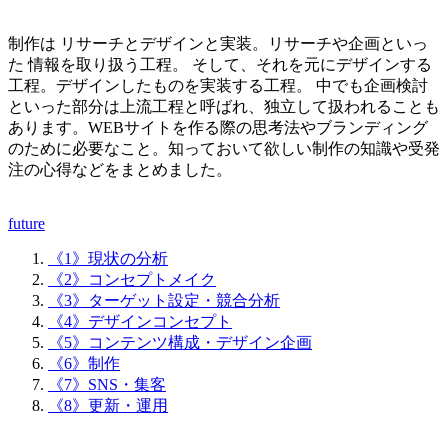
制作は リサーチとデザインと実装。リサーチや企画といっ
た 情報を取り扱う工程。 そして、それを元にデザインする
工程。デザインしたものを実装する工程。 中でも企画検討
といった部分は上流工程と呼ばれ、独立して扱われることも
あります。WEBサイトを作る際の思考法やブランディング
のために必要なこと。知っておいて欲しい制作の知識や受発
注の心得などをまとめました。
future
《1》現状の分析
《2》コンセプトメイク
《3》ターゲット設定・競合分析
《4》デザインコンセプト
《5》コンテンツ構成・デザイン企画
《6》制作
《7》SNS・集客
《8》更新・運用