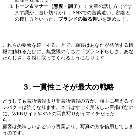
トーン＆マナー（態度・調子）：
文章の話し方（です
ます調か、言い切りか）、SNSでの言葉遣い、顧客と
の接し方といった、
ブランドの振る舞い
を定めます。
これらの要素を統一することで、顧客はあなたが発信する情
報に触れるたびに、無意識のうちに「ブランドらしさ、あな
たらしさ」を感じ取ってくれるようになります。
３. 一貫性こそが最大の戦略
どうしても言語情報より非言語情報の方が、相手に与えるイ
ンパクトは強くなります。本当はすごく美味しい唐揚げなの
に、WEBサイトやSNSの写真写りがイマイチだった
ら・・・
顧客は美味しいよという言葉より、写真の方を信用してしま
うのです。