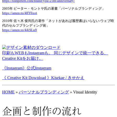
https://tompeters.com/brand-you-25th-anniversary/
2005年 ピーター・モントヤ氏の著書「パーソナルブランディング」
https://amzn.to/48Y6xot
2010年 佐々木 俊尚氏の著作「ネットがあれば履歴書はいらない-ウェブ時
代のセルフブランディング術」
https://amzn.to/44iSLu9
印刷もWEBもInstagramも。 同じデザインで統一できる、
Creative Kitをお届け。
《Instagram》公式Instagram
《 Creative Kit Download 》Kisekae / きせかえ
HOME
»
パーソナルブランディング
»
Visual Identity
企画と制作の流れ