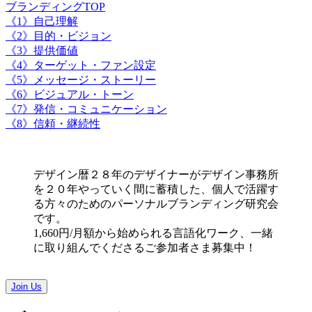
ブランディングTOP
《1》自己理解
《2》目的・ビジョン
《3》提供価値
《4》ターゲット・ファン設定
《5》メッセージ・ストーリー
《6》ビジュアル・トーン
《7》発信・コミュニケーション
《8》信頼・継続性
デザイン暦２８年のデザイナーがデザイン事務所
を２０年やっていく間に蓄積した、個人で活躍す
る方々のためのパーソナルブランディング研究会
です。
1,660円/月額から始められる言語化ワーク、一緒
に取り組んでくださるご参加者さま募集中！
Join Us