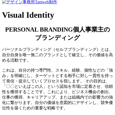
Skip
to
Visual Identity
content
PERSONAL BRANDING
個人事業主の
ブランディング
パーソナルブランディング（セルフブランディング）とは、
自分自身を唯一無二のブランドとして確立し、その価値を高
める活動です。
これは、自分の持つ専門性、スキル、経験、個性などの「強
み」を明確にし、ターゲットとする相手に対し一貫性を持っ
て発信・提示していくプロセスを指します。 その目的は、
「〇〇といえばこの人」という認知を市場に定着させ、信頼
性を獲得することです。これにより、ビジネス機会の創出、
仕事の獲得、キャリアアップ、または組織内での影響力の強
化に繋がります。自分の価値を意図的にデザインし、競争優
位性を築くための重要な戦略です。