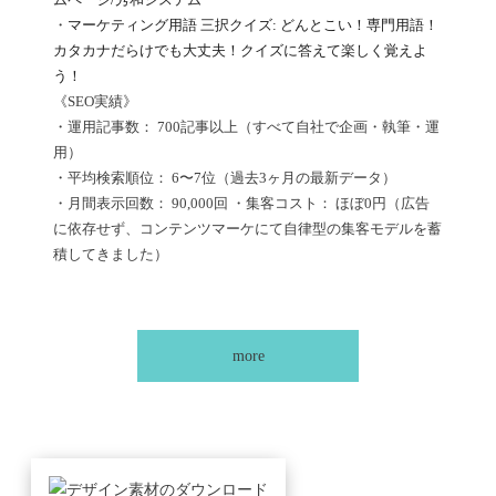
・
マーケティング用語 三択クイズ: どんとこい！専門用語！
カタカナだらけでも大丈夫！クイズに答えて楽しく覚えよ
う！
《SEO実績》
・運用記事数： 700記事以上（すべて自社で企画・執筆・運
用）
・平均検索順位： 6〜7位（過去3ヶ月の最新データ）
・月間表示回数： 90,000回 ・集客コスト： ほぼ0円（広告
に依存せず、コンテンツマーケにて自律型の集客モデルを蓄
積してきました）
more