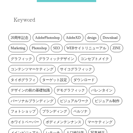
Keyword
20周年記念
AdobePhotoshop
AdobeXD
design
Download
Marketing
Photoshop
SEO
WEBサイトリニューアル
ZINE
グラフィック
グラフィックデザイン
コンセプトメイク
コンテンツマーケティング
サイコグラフィック
タイポグラフィ
ターゲット設定
ダウンロード
デザインの前の基礎知識
デモグラフィック
バレンタイン
パーソナルブランディング
ビジュアルワーク
ビジュアル制作
フォトショップ
ブランディング
ペルソナ
ホワイトペーパー
ボディメンテンナンス
マーケティング
メインビジュアル
レタッチ
人口統計学
写真補正