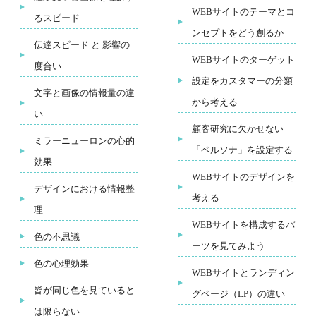
WEBサイトのテーマとコ
るスピード
ンセプトをどう創るか
伝達スピード と 影響の
WEBサイトのターゲット
度合い
設定をカスタマーの分類
文字と画像の情報量の違
から考える
い
顧客研究に欠かせない
ミラーニューロンの心的
「ペルソナ」を設定する
効果
WEBサイトのデザインを
デザインにおける情報整
考える
理
WEBサイトを構成するパ
色の不思議
ーツを見てみよう
色の心理効果
WEBサイトとランディン
皆が同じ色を見ていると
グページ（LP）の違い
は限らない