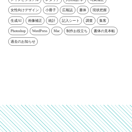
女性向けデザイン
小冊子
広報誌
書体
現状把握
生成AI
画像補正
統計
記入シート
調査
集客
Photoshop
WordPress
Mac
制作お役立ち
書体の見本帖
過去のお知らせ