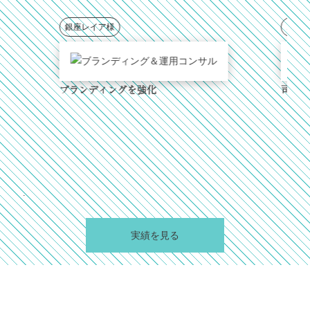
銀座レイア様
こいで司法書
ブランディングを強化
司法書士法人
.
実績を見る