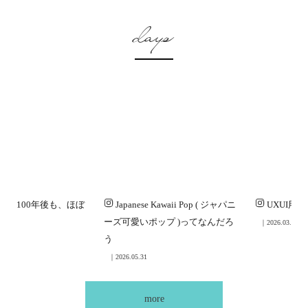
days
言語は100年後も、ほぼ
Japanese Kawaii Pop ( ジャパニ
UXUI用語
ーズ可愛いポップ )ってなんだろ
｜2026.03.16
う
｜2026.05.31
more