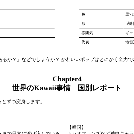
色
黒×
形
過剰
雰囲気
ギャ
代表
地雷
あるか？」などでしょうか？ かわいいポップはとにかく全力で
Chapter4
世界のKawaii事情 国別レポート
ょっとずつ変身します。
【韓国】
トまで日常に溶け込んでいる。
カカオフレンズなど独自キャラが