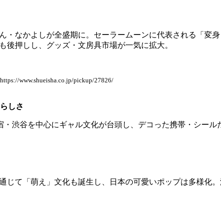
ん・なかよしが全盛期に。セーラームーンに代表される「変身
も後押しし、グッズ・文房具市場が一気に拡大。
://www.shueisha.co.jp/pickup/27826/
愛らしさ
原宿・渋谷を中心にギャル文化が台頭し、デコった携帯・シー
ガを通じて「萌え」文化も誕生し、日本の可愛いポップは多様化。