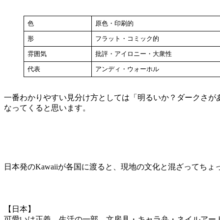
色
原色・印刷的
形
フラット・コミック的
雰囲気
批評・アイロニー・大衆性
代表
アンディ・ウォーホル
一番わかりやすい見分け方としては「明るいか？ダークさが
なってくると思います。
日本発のKawaiiが各国に渡ると、現地の文化と混ざってち
【日本】
可愛いは正義、生活の一部。文房具・キャラ弁・ネイルアー