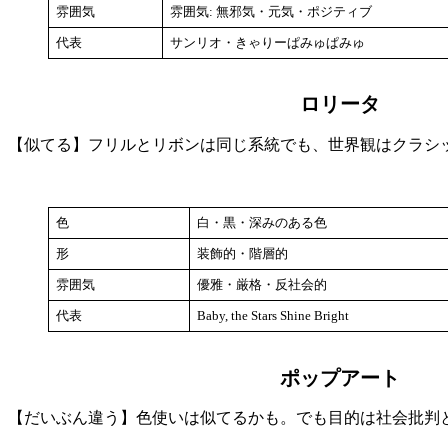
雰囲気
雰囲気: 無邪気・元気・ポジティブ
代表
サンリオ・きゃりーぱみゅぱみゅ
ロリータ
【似てる】フリルとリボンは同じ系統でも、世界観はクラシ
色
白・黒・深みのある色
形
装飾的・階層的
雰囲気
優雅・厳格・反社会的
代表
Baby, the Stars Shine Bright
ポップアート
【だいぶん違う】色使いは似てるかも。でも目的は社会批判