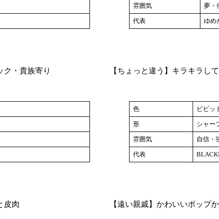
雰囲気
夢・
代表
ゆめか
ック・貴族寄り
【ちょっと違う】キラキラして
色
ビビッ
形
シャー
雰囲気
自信・
代表
BLACKP
と皮肉
【遠い親戚】かわいいポップか